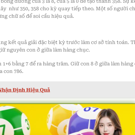
bóng dương của 3 là 8, của 5 là 0 để tạo thành 358. Sự 
ãy như 350, 358 cho kỳ quay tiếp theo. Một số người c
ng chữ số để soi cầu hiệu quả.
g kết quả giải đặc biệt kỳ trước làm cơ sở tính toán. 
 giữ nguyên con ở giữa làm hàng chục.
nh 1+6 bằng 7 để ra hàng trăm. Giữ con 8 ở giữa làm hàng
a con 786.
 Nhận Định Hiệu Quả