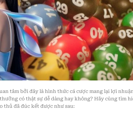
an tâm bởi đây là hình thức cá cược mang lại lợi nhuậ
 thưởng có thật sự dễ dàng hay không? Hãy cùng tìm hiể
 thủ đã đúc kết được như sau: