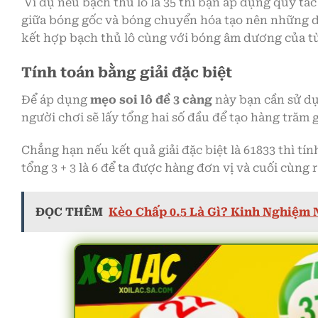
Ví dụ nếu bạch thủ lô là 35 thì bạn áp dụng quy tắc 
giữa bóng gốc và bóng chuyển hóa tạo nên những d
kết hợp bạch thủ lô cùng với bóng âm dương của từ
Tính toán bằng giải đặc biệt
Để áp dụng
mẹo soi lô đề 3 càng
này bạn cần sử dụn
người chơi sẽ lấy tổng hai số đầu để tạo hàng trăm
Chẳng hạn nếu kết quả giải đặc biệt là 61833 thì tí
tổng 3 + 3 là 6 để ta được hàng đơn vị và cuối cùng r
ĐỌC THÊM
Kèo Chấp 0.5 Là Gì? Kinh Nghiệm