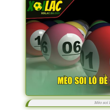
Mèo soi 