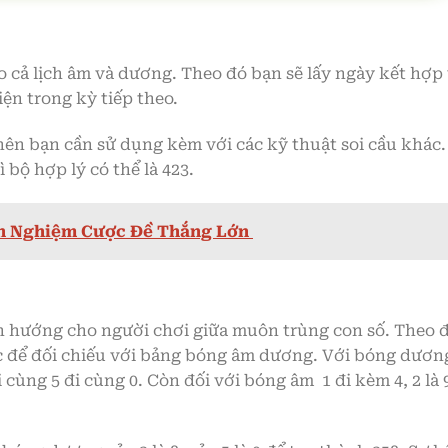
o cả lịch âm và dương. Theo đó bạn sẽ lấy ngày kết hợp
iện trong kỳ tiếp theo.
n bạn cần sử dụng kèm với các kỹ thuật soi cầu khác.
 bộ hợp lý có thể là 423.
nh Nghiệm Cược Đề Thắng Lớn
h hướng cho người chơi giữa muôn trùng con số. Theo đ
c để đối chiếu với bảng bóng âm dương. Với bóng dương 
i cùng 5 đi cùng 0. Còn đối với bóng âm 1 đi kèm 4, 2 là 9