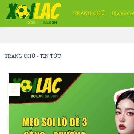
Bỏ
qua
TRANG CHỦ
BLOG G
nội
dung
TRANG CHỦ
-
TIN TỨC
28
Th7