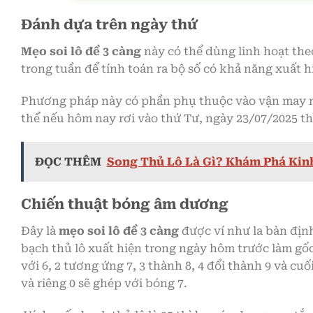
Đánh dựa trên ngày thứ
Mẹo soi lô đề 3 càng
này có thể dùng linh hoạt the
trong tuần để tính toán ra bộ số có khả năng xuất h
Phương pháp này có phần phụ thuộc vào vận may nê
thể nếu hôm nay rơi vào thứ Tư, ngày 23/07/2025 thì
ĐỌC THÊM
Song Thủ Lô Là Gì? Khám Phá Ki
Chiến thuật bóng âm dương
Đây là
mẹo soi lô đề 3 càng
được ví như la bàn địn
bạch thủ lô xuất hiện trong ngày hôm trước làm gố
với 6, 2 tương ứng 7, 3 thành 8, 4 đổi thành 9 và cuố
và riêng 0 sẽ ghép với bóng 7.