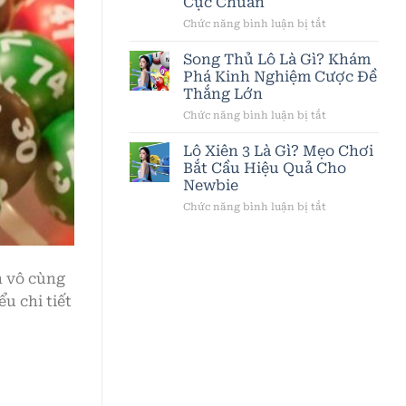
Cực Chuẩn
ở
Chức năng bình luận bị tắt
Kèo
Tỷ
Song Thủ Lô Là Gì? Khám
Số
Phá Kinh Nghiệm Cược Đề
–
Thắng Lớn
Mách
ở
Chức năng bình luận bị tắt
Bạn
Song
Kinh
Thủ
Nghiệm
Lô Xiên 3 Là Gì? Mẹo Chơi
Lô
Dự
Bắt Cầu Hiệu Quả Cho
Là
Đoán
Newbie
Gì?
Cực
ở
Chức năng bình luận bị tắt
Khám
Chuẩn
Lô
Phá
Xiên
Kinh
3
Nghiệm
Là
Cược
n vô cùng
Gì?
Đề
u chi tiết
Mẹo
Thắng
Chơi
Lớn
Bắt
Cầu
Hiệu
Quả
Cho