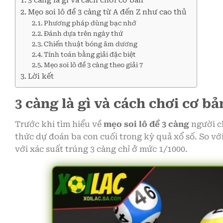
3 càng là gì và cách chơi cơ bản
Mẹo soi lô đề 3 càng từ A đến Z như cao thủ
Phương pháp dùng bạc nhớ
Đánh dựa trên ngày thứ
Chiến thuật bóng âm dương
Tính toán bằng giải đặc biệt
Mẹo soi lô đề 3 càng theo giải 7
Lời kết
3 càng là gì và cách chơi cơ bả
Trước khi tìm hiểu về
mẹo soi lô đề 3 càng
người c
thức dự đoán ba con cuối trong kỳ quả xổ số. So với
với xác suất trúng 3 càng chỉ ở mức 1/1000.