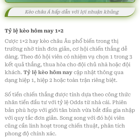
Kèo châu Á hấp dẫn với lợi nhuận khủng
Tỷ lệ kèo hôm nay 1×2
Cược 1×2 hay kèo châu Âu phổ biến trong thị
trường nhờ tính đơn giản, cơ hội chiến thắng dễ
dàng. Theo đó hội viên có nhiệm vụ chọn 1 trong 3
kết quả thắng, thua hòa cho đội chủ nhà hoặc đội
khách.
Tỷ lệ kèo hôm nay
cập nhật thông qua
dạng hiệp 1, hiệp 2 hoặc toàn trận riêng biệt.
Số tiền chiến thắng được tính dựa theo công thức
nhân tiền đầu tư với tỷ lệ Odds từ nhà cái. Phiên
bản phù hợp với giới tân binh vừa bắt đầu gia nhập
với quy tắc đơn giản. Song song với đó hội viên
cũng cần linh hoạt trong chiến thuật, phân tích
phong độ chính xác.