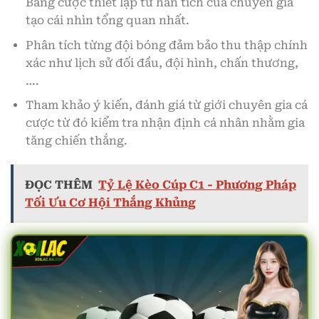
Bảng cược thiết lập từ hân tích của chuyên gia
tạo cái nhìn tổng quan nhất.
Phân tích từng đội bóng đảm bảo thu thập chính
xác như lịch sử đối đầu, đội hình, chấn thương,
….
Tham khảo ý kiến, đánh giá từ giới chuyên gia cá
cược từ đó kiểm tra nhận định cá nhân nhằm gia
tăng chiến thắng.
ĐỌC THÊM
Tỷ Lệ Kèo Cúp C1 - Phương Pháp
Tối Ưu Cơ Hội Thắng Khủng