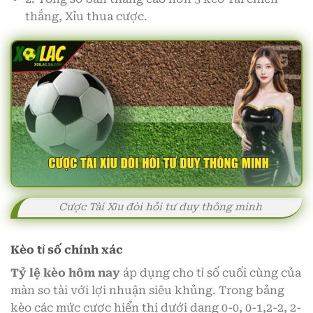
thắng, Xỉu thua cược.
Cược Tài Xỉu đòi hỏi tư duy thông minh
Kèo tỉ số chính xác
Tỷ lệ kèo hôm nay
áp dụng cho tỉ số cuối cùng của
màn so tài với lợi nhuận siêu khủng. Trong bảng
kèo các mức cược hiển thị dưới dạng 0-0, 0-1,2-2, 2-