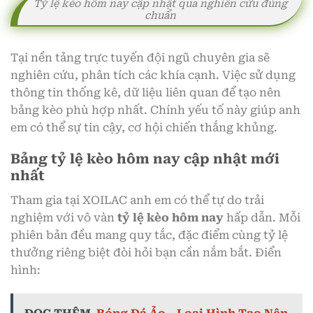
Tỷ lệ kèo hôm nay cập nhật qua nghiên cứu đúng
chuẩn
Tại nền tảng trực tuyến đội ngũ chuyên gia sẽ
nghiên cứu, phân tích các khía cạnh. Việc sử dụng
thông tin thống kê, dữ liệu liên quan để tạo nên
bảng kèo phù hợp nhất. Chính yếu tố này giúp anh
em có thể sự tin cậy, cơ hội chiến thắng khủng.
Bảng tỷ lệ kèo hôm nay cập nhật mới
nhất
Tham gia tại XOILAC anh em có thể tự do trải
nghiệm với vô vàn
tỷ lệ kèo hôm nay
hấp dẫn. Mỗi
phiên bản đều mang quy tắc, đặc điểm cùng tỷ lệ
thưởng riêng biệt đòi hỏi bạn cần nắm bắt. Điển
hình: