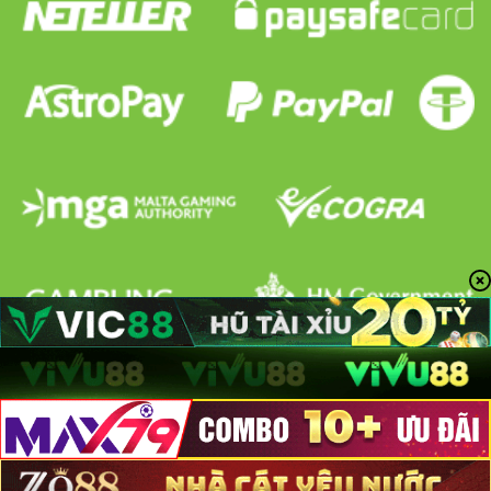
Copyright 2026 ©
Flatsome Theme