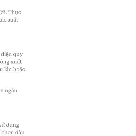
ười. Thực
xác suất
n diện quy
hông xuất
u lần hoặc
ch ngẫu
 sử dụng
ể chọn dàn