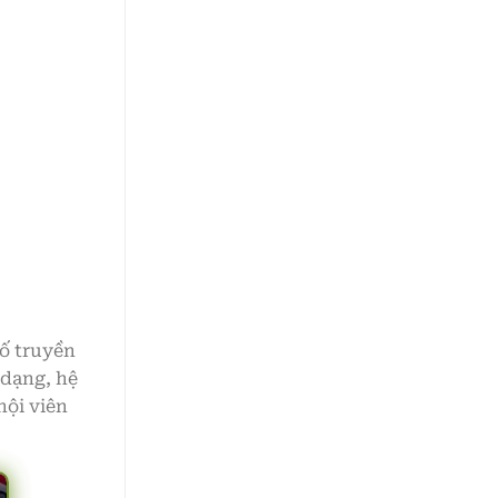
Newbie
số truyền
 dạng, hệ
hội viên