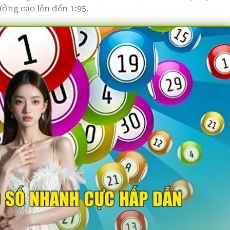
ưởng cao lên đến 1:95.