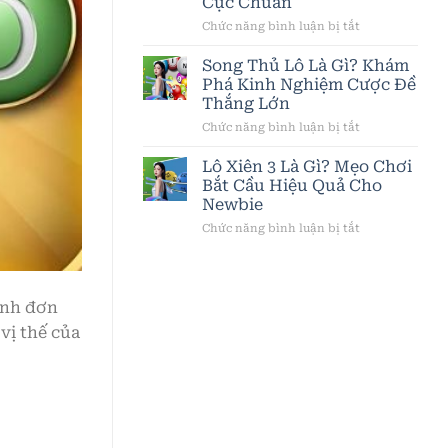
Cực Chuẩn
ở
Chức năng bình luận bị tắt
Kèo
Tỷ
Song Thủ Lô Là Gì? Khám
Số
Phá Kinh Nghiệm Cược Đề
–
Thắng Lớn
Mách
ở
Chức năng bình luận bị tắt
Bạn
Song
Kinh
Thủ
Nghiệm
Lô Xiên 3 Là Gì? Mẹo Chơi
Lô
Dự
Bắt Cầu Hiệu Quả Cho
Là
Đoán
Newbie
Gì?
Cực
ở
Chức năng bình luận bị tắt
Khám
Chuẩn
Lô
Phá
Xiên
Kinh
3
Nghiệm
Là
Cược
ính đơn
Gì?
Đề
vị thế của
Mẹo
Thắng
Chơi
Lớn
Bắt
Cầu
Hiệu
Quả
Cho