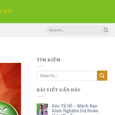
N MÃI
TÌM KIẾM
BÀI VIẾT GẦN ĐÂY
Kèo Tỷ Số – Mách Bạn
Kinh Nghiệm Dự Đoán