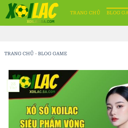
Bỏ
qua
TRANG CHỦ
BLOG G
nội
dung
TRANG CHỦ
-
BLOG GAME
28
Th7