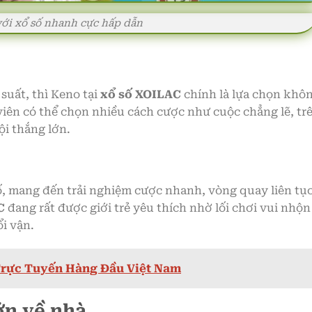
ới xổ số nhanh cực hấp dẫn
suất, thì Keno tại
xổ số XOILAC
chính là lựa chọn khôn
viên có thể chọn nhiều cách cược như cuộc chẳng lẽ, tr
ội thắng lớn.
số, mang đến trải nghiệm cược nhanh, vòng quay liên tục
C
đang rất được giới trẻ yêu thích nhờ lối chơi vui nhộn
i vận.
 Trực Tuyến Hàng Đầu Việt Nam
ớn về nhà