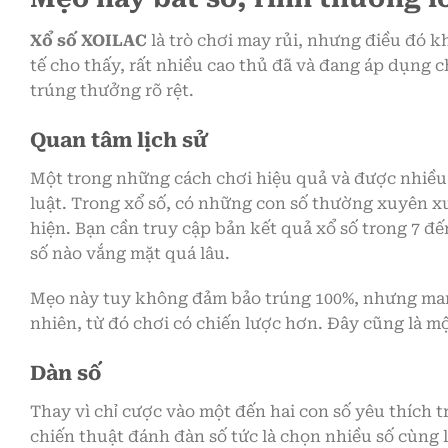
Xổ số XOILAC
là trò chơi may rủi, nhưng điều đó k
tế cho thấy, rất nhiều cao thủ đã và đang áp dụng c
trúng thưởng rõ rệt.
Quan tâm lịch sử
Một trong những cách chơi hiệu quả và được nhiều c
luật. Trong xổ số, có những con số thường xuyên xu
hiện. Bạn cần truy cập bản kết quả xổ số trong 7 đ
số nào vắng mặt quá lâu.
Mẹo này tuy không đảm bảo trúng 100%, nhưng mang
nhiên, từ đó chơi có chiến lược hơn. Đây cũng là m
Dàn số
Thay vì chỉ cược vào một đến hai con số yêu thích 
chiến thuật đánh đàn số tức là chọn nhiều số cùng 