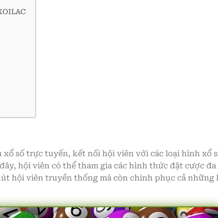
 XOILAC
xổ số trực tuyến, kết nối hội viên với các loại hình xổ 
 đây, hội viên có thể tham gia các hình thức đặt cược đa
hút hội viên truyền thống mà còn chinh phục cả những 